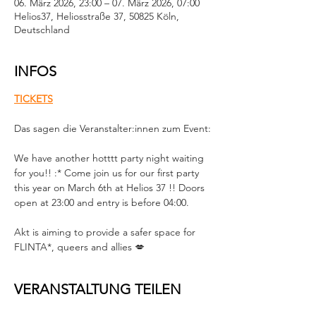
06. März 2026, 23:00 – 07. März 2026, 07:00
Helios37, Heliosstraße 37, 50825 Köln,
Deutschland
INFOS
TICKETS
Das sagen die Veranstalter:innen zum Event:
We have another hotttt party night waiting 
for you!! :* Come join us for our first party 
this year on March 6th at Helios 37 !! Doors 
open at 23:00 and entry is before 04:00.  
Akt is aiming to provide a safer space for 
FLINTA*, queers and allies 💋
VERANSTALTUNG TEILEN