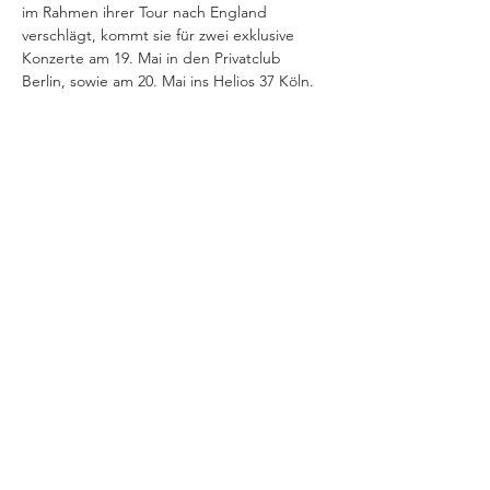
im Rahmen ihrer Tour nach England 
verschlägt, kommt sie für zwei exklusive 
Konzerte am 19. Mai in den Privatclub 
Berlin, sowie am 20. Mai ins Helios 37 Köln.
VERANSTALTUNG TEILEN
IMPRESSUM
Helios37
Heliosstraße 35 - 39
DATENSCHUTZ
50825 Köln (Ehrenfeld)
E-Mail:
info@helios37.de
Tel.: +49 221 /
954 299 0
Fax.: +49 221 /
954 299 99