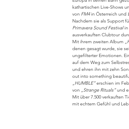
Europa in seinen Bann gezog
kathartischen Live-Shows u
von 
FM4 
in Österreich und 
Nachdem sie als Support fü
Primavera Sound Festival 
in
ausverkauften Clubtour dur
Mit ihrem zweiten Album 
„
denen gesagt wurde, sie seien
ungefilterter Emotionen. Ei
auf dem Weg zum Selbstres
und ehren ihn mit zehn Song
out into something beautifu
„HUMBLE” 
erschien im Feb
von 
„Strange Rituals” 
und e
Mit über 7.500 verkauften 
mit echtem Gefühl und Leb