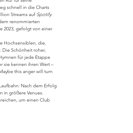
 Ruf für seine 
ieg schnell in die Charts 
llion Streams auf 
Spotify
. 
f dem renommierten 
ie 2023, gefolgt von einer 
die Hochsensiblen, die, 
. Die Schönheit roher, 
Hymnen für jede Etappe 
er sie kennen ihren Wert – 
ybe this anger will turn 
Laufbahn: Nach dem Erfolg 
 in größere Venues.
reichen, um einen Club 