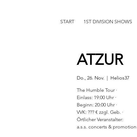
START
1ST DIVISION SHOWS
ATZUR
Do., 26. Nov.
  |  
Helios37
The Humble Tour ·
Einlass: 19:00 Uhr ·
Beginn: 20:00 Uhr ·
VVK: ??? € zzgl. Geb. ·
Örtlicher Veranstalter:
a.s.s. concerts & promoti