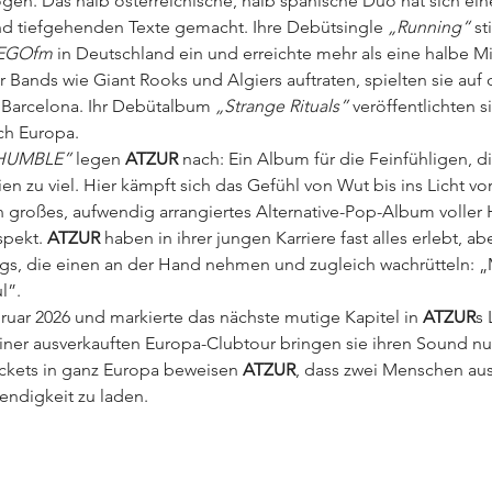
en. Das halb österreichische, halb spanische Duo hat sich einen
nd tiefgehenden Texte gemacht. Ihre Debütsingle 
„Running“ 
st
EGOfm 
in Deutschland ein und erreichte mehr als eine halbe Mi
r Bands wie Giant Rooks und Algiers auftraten, spielten sie au
 Barcelona. Ihr Debütalbum 
„Strange Rituals” 
veröffentlichten s
ch Europa.
HUMBLE” 
legen 
ATZUR 
nach: Ein Album für die Feinfühligen, 
 zu viel. Hier kämpft sich das Gefühl von Wut bis ins Licht vor
n großes, aufwendig arrangiertes Alternative-Pop-Album voller 
pekt. 
ATZUR 
haben in ihrer jungen Karriere fast alles erlebt, ab
s, die einen an der Hand nehmen und zugleich wachrütteln: „Ma
l”.
ruar 2026 und markierte das nächste mutige Kapitel in 
ATZUR
s 
iner ausverkauften Europa-Clubtour bringen sie ihren Sound nun
Tickets in ganz Europa beweisen 
ATZUR
, dass zwei Menschen aus
endigkeit zu laden.