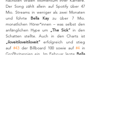
nächsten viralen Momentum ihrer Karriere. 
Der Song zählt allein auf Spotify über 47 
Mio. Streams in weniger als zwei Monaten 
und führte 
Bella Kay
 zu über 7 Mio. 
monatlichen Hörer*innen – was selbst den 
anfänglichen Hype um 
„The Sick“
 in den 
Schatten stellte. Auch in den Charts ist 
„iloveitiloveitiloveit“ 
erfolgreich und stieg 
auf 
#43
 der Billboard 100 sowie auf 
#4
 in 
Großbritannien ein. Im Februar legte 
Bella 
Kay
 ihre Mini-EP 
„a couple minutes out“
nach. Auf der EP veröffentlichte sie neben 
ihrem aktuellen Toptrack zwei weitere 
Songs, die erneut mit ihrer weltweit stetig 
wachsenden Community resonieren. Mit 
A 
couple minutes live
 widmet sich 
Bella Kay
ihrer ersten internationalen Tour. Mitte Mai 
wird die Sängerin im Berliner Prachtwerk 
und im Kölner Helios 37 hierzulande 
erstmalig live zu sehen sein – vielleicht 
gleichzeitig auch zum letzten Mal in solch 
intimer Atmosphäre.