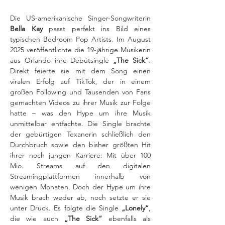
Die US-amerikanische Singer-Songwriterin 
Bella Kay
 passt perfekt ins Bild eines 
typischen Bedroom Pop Artists. Im August 
2025 veröffentlichte die 19-jährige Musikerin 
aus Orlando ihre Debütsingle 
„The Sick“
. 
Direkt feierte sie mit dem Song einen 
viralen Erfolg auf TikTok, der in einem 
großen Following und Tausenden von Fans 
gemachten Videos zu ihrer Musik zur Folge 
hatte – was den Hype um ihre Musik 
unmittelbar entfachte. Die Single brachte 
der gebürtigen Texanerin schließlich den 
Durchbruch sowie den bisher größten Hit 
ihrer noch jungen Karriere: Mit über 100 
Mio. Streams auf den digitalen 
Streamingplattformen innerhalb von 
wenigen Monaten. Doch der Hype um ihre 
Musik brach weder ab, noch setzte er sie 
unter Druck. Es folgte die Single 
„Lonely“
, 
die wie auch 
„The Sick“
 ebenfalls als 