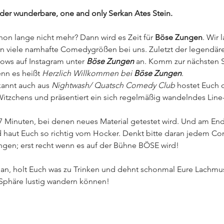
 der wunderbare, one and only Serkan Ates Stein. 
hon lange nicht mehr? Dann wird es Zeit für 
Böse Zungen
. Wir 
n viele namhafte Comedygrößen bei uns. Zuletzt der legendäre
ows auf Instagram unter 
Böse Zungen
 an. Komm zur nächsten S
nn es heißt 
Herzlich Willkommen bei 
Böse Zungen
.
annt auch aus 
Nightwash/ Quatsch Comedy Club
hostet Euch 
itzchens und präsentiert ein sich regelmäßig wandelndes Line
7 Minuten, bei denen neues Material getestet wird. Und am 
 haut Euch so richtig vom Hocker. Denkt bitte daran jedem Co
ngen; erst recht wenn es auf der Bühne BÖSE wird!
n, holt Euch was zu Trinken und dehnt schonmal Eure Lachmusk
 Sphäre lustig wandern können!