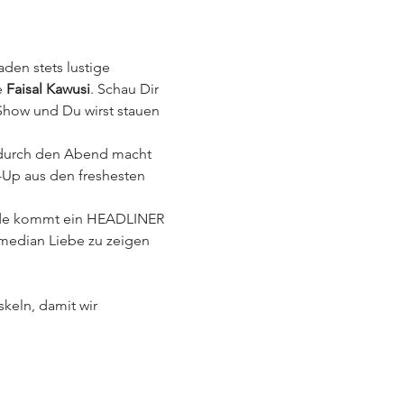
laden stets lustige 
 
Faisal Kawusi
. Schau Dir 
how und Du wirst stauen 
durch den Abend macht 
-Up aus den freshesten 
Ende kommt ein HEADLINER 
median Liebe zu zeigen 
eln, damit wir 