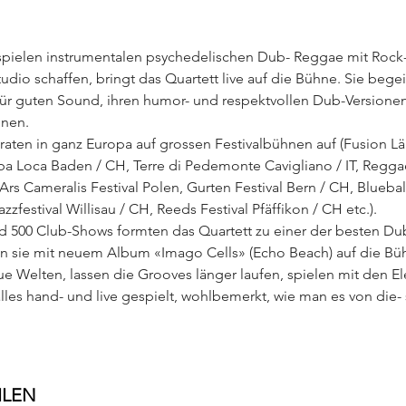
spielen instrumentalen psychedelischen Dub- Reggae mit Rock- 
dio schaffen, bringt das Quartett live auf die Bühne. Sie bege
 für guten Sound, ihren humor- und respektvollen Dub-Versione
nen.
traten in ganz Europa auf grossen Festivalbühnen auf (Fusion L
a Loca Baden / CH, Terre di Pedemonte Cavigliano / IT, Regg
s Cameralis Festival Polen, Gurten Festival Bern / CH, Blueball
Jazzfestival Willisau / CH, Reeds Festival Pfäffikon / CH etc.).
d 500 Club-Shows formten das Quartett zu einer der besten Dub
sie mit neuem Album «Imago Cells» (Echo Beach) auf die Büh
e Welten, lassen die Grooves länger laufen, spielen mit den El
lles hand- und live gespielt, wohlbemerkt, wie man es von die- 
ILEN