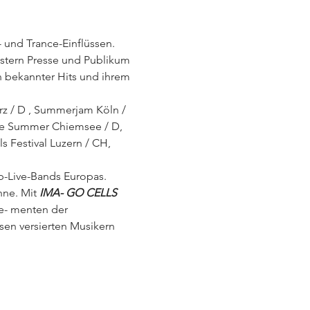
und Trance-Einflüssen. 
istern Presse und Publikum 
n bekannter Hits und ihrem 
ärz / D , Summerjam Köln /
ae Summer Chiemsee / D, 
s Festival Luzern / CH, 
-Live-Bands Europas.

ne. Mit 
IMA- GO CELLS 
e- menten der 
sen versierten Musikern 