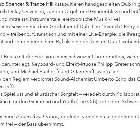
b Spencer & Trance Hill 
katapultieren handgespielten Dub in g
rch Delay-Universen, zünden Orgel- und Gitarrenblitze und entf
und mitreisst. Instrumentale, elektronische Musik - live!
dären Session mit dem Godfather of Dub, Lee "Scratch" Perry, st
 treibend, futuristisch und mit einer Live-Energie, die ihresg
stland zementieren ihren Ruf als eine der besten Dub-Liveband
ert Beats mit der Präzision eines Schweizer Chronometers, währe
 darunterlegt. Keyboard- und Effektvirtuose Philipp Greter schr
ten, und Michael Bucher feuert Gitarrenriffs wie Laser-
 den Reglern verdichtet Sound-Alchemist Umberto Echo das G
 trifft.
s Spiellust und akustischer Sorgfalt – veredelt durch Kollaborat
Bran (London Grammar) und Youth (The Orb) oder dem Schweize
as neue Album 
Synchronos
, begleitet von einer ausgedehnten 
rn frei – der Bass übernimmt.