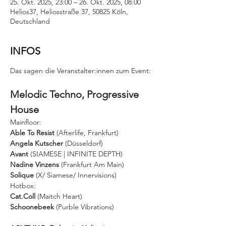
25. Okt. 2025, 23:00 – 26. Okt. 2025, 08:00
Helios37, Heliosstraße 37, 50825 Köln,
Deutschland
INFOS
Das sagen die Veranstalter:innen zum Event:
Melodic Techno, Progressive 
House
Mainfloor:
Able To Resist
 (Afterlife, Frankfurt)  
Angela Kutscher 
(Düsseldorf)  
Avant 
(SIAMESE | INFINITE DEPTH)  
Nadine Vinzens
 (Frankfurt Am Main)  
Solique 
(X/ Siamese/ Innervisions)
Hotbox:
Cat.Coll
 (Maitch Heart) 
Schoonebeek
 (Purble Vibrations) 