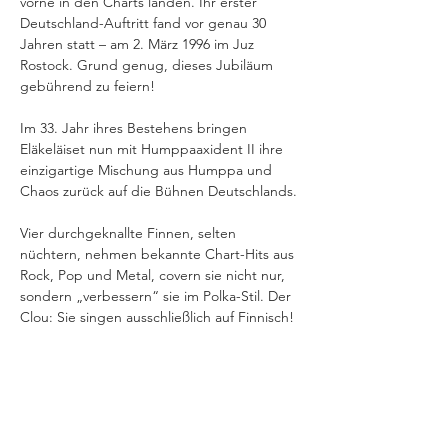
vorne in den Charts landen. Ihr erster 
Deutschland-Auftritt fand vor genau 30 
Jahren statt – am 2. März 1996 im Juz 
Rostock. Grund genug, dieses Jubiläum 
gebührend zu feiern!
Im 33. Jahr ihres Bestehens bringen 
Eläkeläiset nun mit Humppaaxident II ihre 
einzigartige Mischung aus Humppa und 
Chaos zurück auf die Bühnen Deutschlands.
Vier durchgeknallte Finnen, selten 
nüchtern, nehmen bekannte Chart-Hits aus 
Rock, Pop und Metal, covern sie nicht nur, 
sondern „verbessern“ sie im Polka-Stil. Der 
Clou: Sie singen ausschließlich auf Finnisch! 
Die Texte haben nur entfernt etwas mit den 
Originalen zu tun – Übersetzungs-Lücken 
füllen sie mit finnischen Schimpfwörtern 
oder schlicht mit Humppa.