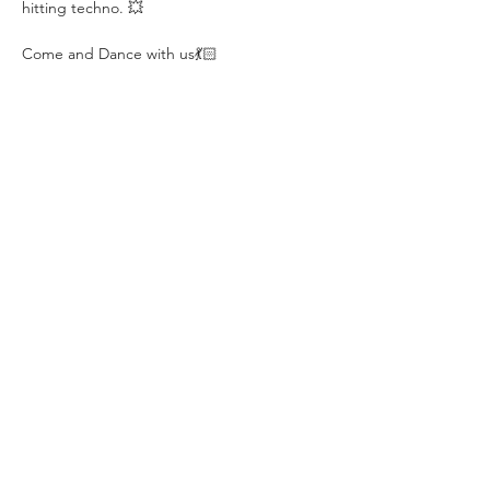
hitting techno. 💥
Come and Dance with us💃🏻
VERANSTALTUNG TEILEN
IMPRESSUM
Helios37
Heliosstraße 35 - 39
DATENSCHUTZ
50825 Köln (Ehrenfeld)
E-Mail:
info@helios37.de
Tel.: +49 221 /
954 299 0
Fax.: +49 221 /
954 299 99