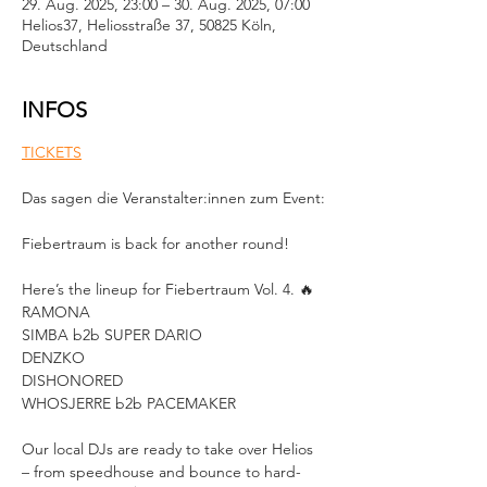
29. Aug. 2025, 23:00 – 30. Aug. 2025, 07:00
Helios37, Heliosstraße 37, 50825 Köln,
Deutschland
INFOS
TICKETS
Das sagen die Veranstalter:innen zum Event:
Fiebertraum is back for another round!
Here’s the lineup for Fiebertraum Vol. 4. 🔥
RAMONA
SIMBA b2b SUPER DARIO
DENZKO
DISHONORED
WHOSJERRE b2b PACEMAKER
Our local DJs are ready to take over Helios 
– from speedhouse and bounce to hard-