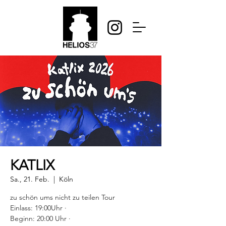
KATLIX
Sa., 21. Feb.
  |  
Köln
zu schön ums nicht zu teilen Tour
Einlass: 19:00Uhr ·
Beginn: 20:00 Uhr ·