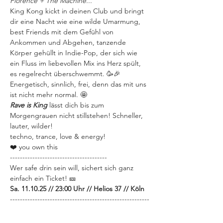
Florence + The Machine...
King Kong kickt in deinen Club und bringt 
dir eine Nacht wie eine wilde Umarmung, 
best Friends mit dem Gefühl von 
Ankommen und Abgehen, tanzende 
Körper gehüllt in Indie-Pop, der sich wie 
ein Fluss im liebevollen Mix ins Herz spült, 
es regelrecht überschwemmt. 🥳🎉
Energetisch, sinnlich, frei, denn das mit uns 
ist nicht mehr normal. 🤩
Rave is King
 lässt dich bis zum 
Morgengrauen nicht stillstehen! Schneller, 
lauter, wilder!
techno, trance, love & energy!
❤️ you own this
---------------------------------------
Wer safe drin sein will, sichert sich ganz 
einfach ein Ticket! 🎫
Sa. 11.10.25 // 23:00 Uhr // Helios 37 // Köln
--------------------------------------------------------
-----
Wir bei 
Instagram
 & 
Spotify