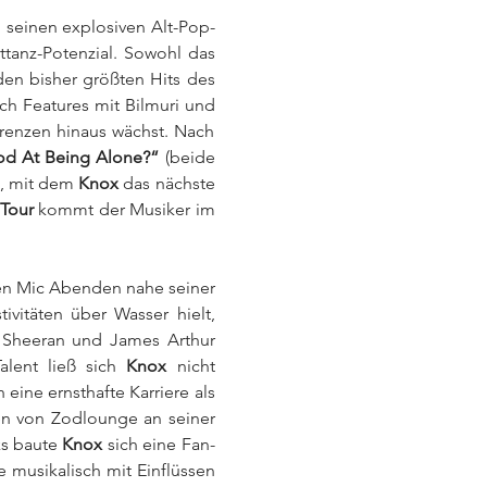
1 seinen explosiven Alt-Pop-
tanz-Potenzial. Sowohl das 
en bisher größten Hits des 
ch Features mit Bilmuri und 
renzen hinaus wächst. Nach 
od At Being Alone?“ 
(beide 
“
, mit dem 
Knox
 das nächste 
Tour
 kommt der Musiker im 
en Mic Abenden nahe seiner 
vitäten über Wasser hielt, 
 Sheeran und James Arthur 
lent ließ sich 
Knox
 nicht 
ne ernsthafte Karriere als 
en von Zodlounge an seiner 
s baute 
Knox
 sich eine Fan-
e musikalisch mit Einflüssen 