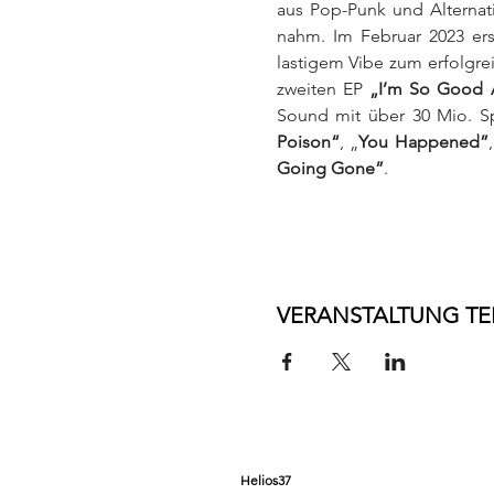
aus Pop-Punk und Alternati
nahm. Im Februar 2023 er
lastigem Vibe zum erfolgrei
zweiten EP 
„I’m So Good 
Sound mit über 30 Mio. Sp
Poison“
, „
You Happened”
,
Going Gone”
.
VERANSTALTUNG TE
Helios37