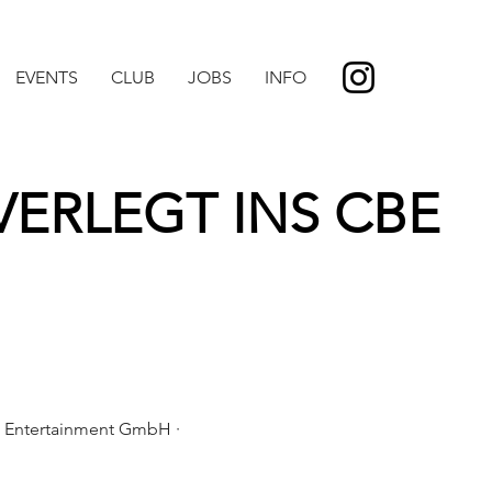
EVENTS
CLUB
JOBS
INFO
VERLEGT INS CBE
me Entertainment GmbH ·