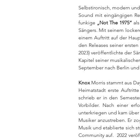
Selbstironisch, modern und
Sound mit eingängigen Refr
funkige 
„Not The 1975“
 al
Sängers. Mit seinem locke
einem Auftritt auf der Hau
den Releases seiner ersten
2023) veröffentlichte der 
Kapitel seiner musikalische
September nach Berlin und 
Knox
 Morris stammt aus Da
Heimatstadt erste Auftritt
schrieb er in den Semeste
Vorbilder. Nach einer erf
unterkriegen und kam über 
Musiker anzustreben. Er zo
Musik und etablierte sich s
Community auf.  2022 veröff