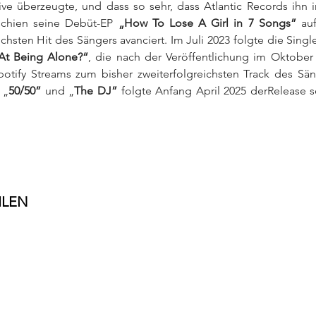
ve überzeugte, und dass so sehr, dass Atlantic Records ihn i
schien seine Debüt-EP 
„How To Lose A Girl in 7 Songs”
 au
chsten Hit des Sängers avanciert. Im Juli 2023 folgte die Singl
At Being Alone?“
, die nach der Veröffentlichung im Oktober
otify Streams zum bisher zweiterfolgreichsten Track des Sän
„
50/50” 
und
„
The DJ” 
folgte Anfang April 2025 derRelease 
ILEN