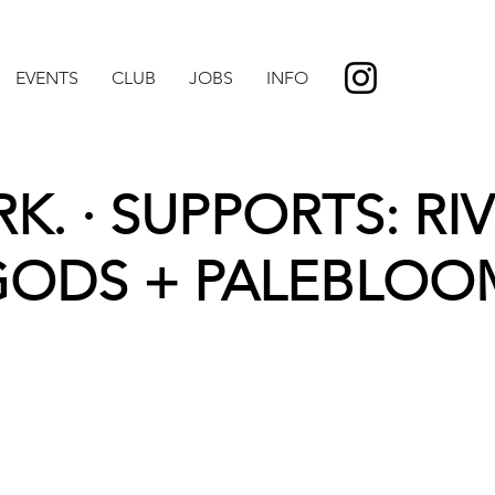
EVENTS
CLUB
JOBS
INFO
RK. · SUPPORTS: RI
GODS + PALEBLOO