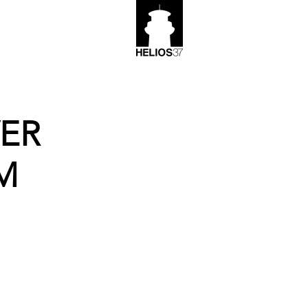
VER
M