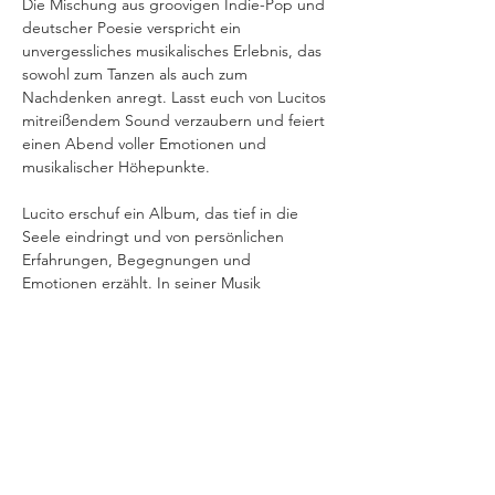
Die Mischung aus groovigen Indie-Pop und 
deutscher Poesie verspricht ein 
unvergessliches musikalisches Erlebnis, das 
sowohl zum Tanzen als auch zum 
Nachdenken anregt. Lasst euch von Lucitos 
mitreißendem Sound verzaubern und feiert 
einen Abend voller Emotionen und 
musikalischer Höhepunkte.

Lucito erschuf ein Album, das tief in die 
Seele eindringt und von persönlichen 
Erfahrungen, Begegnungen und 
Emotionen erzählt. In seiner Musik 
verarbeitet Lucito echte Erlebnisse und 
schafft es, mit jedem Ton und jedem Wort 
die Herzen des Publikums zu berühren.
VERANSTALTUNG TEILEN