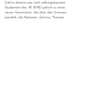
Cabrio ebenso wie nach selbstgebautem 
Studenten-Van. M. BYRD gehört zu einer 
neuen Generation, die über den Grenzen 
wandelt, die Nationen, Genres, Themen 
verknüpft. Diese Stilsicherheit im 
Songwriting bereits am Anfang der 
Karriere an den Tag zu legen ist beachtlich, 
gleichzeitig klingt seine Musik offen und 
entspannt, als ob stets eine warme Brise 
und viel Wüstensand durch die akustischen 
Arrangements und die vielschichtigen 
Gitarren weht.
VERANSTALTUNG TEILEN
IMPRESSUM
Helios37