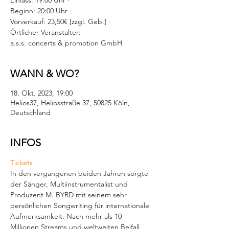
Einlass: 19:00 Uhr ·
Beginn: 20:00 Uhr ·
Vorverkauf: 23,50€ [zzgl. Geb.] ·
Örtlicher Veranstalter:
a.s.s. concerts & promotion GmbH
WANN & WO?
18. Okt. 2023, 19:00
Helios37, Heliosstraße 37, 50825 Köln,
Deutschland
INFOS
Tickets
In den vergangenen beiden Jahren sorgte 
der Sänger, Multiinstrumentalist und 
Produzent M. BYRD mit seinem sehr 
persönlichen Songwriting für internationale 
Aufmerksamkeit. Nach mehr als 10 
Millionen Streams und weltweiten Beifall, 