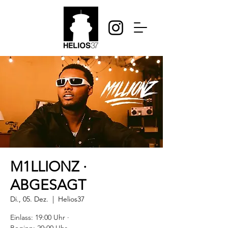
M1LLIONZ ·
ABGESAGT
Di., 05. Dez.
  |  
Helios37
Einlass: 19:00 Uhr ·