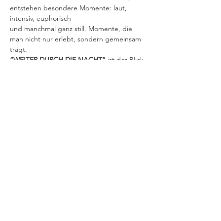
entstehen besondere Momente: laut, 
intensiv, euphorisch –
und manchmal ganz still. Momente, die 
man nicht nur erlebt, sondern gemeinsam 
trägt.
“WEITER DURCH DIE NACHT”
 ist der Blick 
zurück, ohne stehen zu bleiben. Eine Tour 
zwischen
Aufbruch und Erinnerung. Zwischen dem, 
was war, und dem, was noch kommt. Denn 
das Leben ist
kein Sprint.
VERANSTALTUNG TEILEN