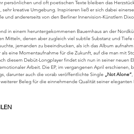
hr persönlichen und oft poetischen Texte bleiben das Herzstück,
 sehr kreative Umgebung. Inspirieren ließ er sich dabei einerse
le und andererseits von den Berliner Innervision-Künstlern Dix
end in einem heruntergekommenen Bauernhaus an der Nordküs
Mitteln, denen aber zugleich viel subtile Substanz und Tiefe e
ersuchte, jemanden zu beeindrucken, als ich das Album aufnahm“,
 als eine Momentaufnahme für die Zukunft, auf die man mit Sto
ach diesem Debüt-Longplayer findet sich nun in seiner neuen E
 emotionaler Arbeit. Die EP, im vergangenen April erschienen, be
s, darunter auch die vorab veröffentlichte Single 
„Not Alone“
,
 weiterer Beleg für die einnehmende Qualität seiner elegante
ILEN