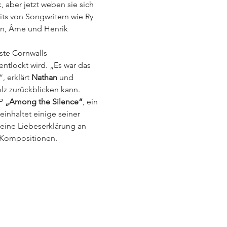
 aber jetzt weben sie sich 
its von Songwritern wie Ry 
on, Âme und Henrik 
te Cornwalls 
ntlockt wird. „Es war das 
 erklärt 
Nathan
 und 
lz zurückblicken kann.
P 
„Among the Silence“
, ein 
inhaltet einige seiner 
 eine Liebeserklärung an 
n Kompositionen.