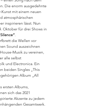
am – einen Song nach dem 
chen. Die enorm ausgedehnte 
er-Kunst mit einem neuen 
nd atmosphärischen 
 inspirieren lässt. Nun 
. Oktober für drei Shows in 
Silence“
.
fbrett die Wellen vor 
genen Sound auszeichnen 
 House-Musik zu vereinen, 
r alle selbst 
lk und Electronica. Ein 
en beiden Singles „This 
ugehörigen Album „All 
s ersten Albums, 
nen sich das 2021 
pirierte Akzente zu jedem 
menhängenden Gesamtwerk. 