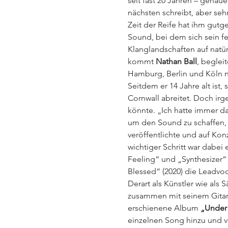
seit fast 20 Jahren – genau
nächsten schreibt, aber seh
Zeit der Reife hat ihm gutge
Sound, bei dem sich sein f
Klanglandschaften auf natür
kommt 
Nathan Ball
, beglei
Hamburg, Berlin und Köln 
Seitdem er 14 Jahre alt ist, 
Cornwall abreitet. Doch irg
könnte. „Ich hatte immer d
um den Sound zu schaffen, de
veröffentlichte und auf Kon
wichtiger Schritt war dabei
Feeling“ und „Synthesizer
Blessed“ (2020) die Leadvoc
Derart als Künstler wie als 
zusammen mit seinem Gitarr
erschienene Album 
„Under
einzelnen Song hinzu und