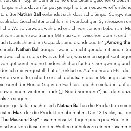
er: seit dem Tag, an dem er seine erste Gitarre geschenkt bek
r lange nichts davon für gut genug hielt, um es zu veröffentli
tan: Bei 
Nathan Ball
 verbindet sich klassische Singer-Songwrit
esselndes Geschichtenerzählen mit weitläufigen Synthesizern u
liche Weise verwebt, während er sich von seinem Leben am Meer
tet von seinen zwei Stamm-Mitmusikern, zwischen dem 7. und 14
nach Deutschland, im Gepäck seine brandneue EP 
„Among the 
schreibt 
Nathan Ball 
Songs – wenn er nicht gerade mit einem Sur
endwie schien stets etwas zu fehlen, was seinen signifikant ei
avon geträumt, meine Leidenschaften für Folk-Songwriting und
n ich mir vorgestellt hatte“, erklärt er. Auf mehreren EPs, die e
zerten verteilte, näherte er sich behutsam dieser Melange aus Fo
 ein Anruf der House-Giganten Faithless, die ihn einluden, auf d
“ sowie einem weiteren Track („I Need Someone“) aus dem daz
als zu singen.
Sänger gestärkt, machte sich 
Nathan Ball 
an die Produktion seine
isten 
Max
, der die Produktion übernahm. Die 12 Tracks, aus de
 The Mackerel Sky“
 zusammensetzt, fügen peu à peu House-ins
 verschmelzen diese beiden Welten mühelos zu einem zusam