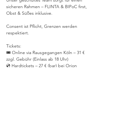
Unser geschultes Team sorgt für einen 
sicheren Rahmen – FLINTA & BIPoC first, 
Obst & Süßes inklusive. 
Consent ist Pflicht, Grenzen werden 
respektiert.  
Tickets: 
🎟️ Online via Rausgegangen Köln – 31 € 
zzgl. Gebühr (Einlass ab 18 Uhr) 
💿 Hardtickets – 27 € (bar) bei Orion 
(Hansaring) & MGW Cologne 
💰 Abendkasse – 36 € (bar)  
Infos zu ermäßigten oder kostenfreien 
Tickets findet ihr auf unserer Homepage 
unter Awareness & Barrierefreiheit.  
Wir freuen uns auf eine Nacht voller Gefühl, 
Bewegung und Bass – dieselbe Energie, 
neue Frequenz. 
NURTRANCE.