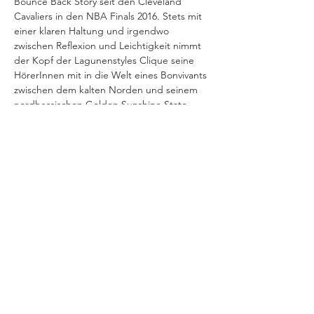
Bounce Back Story seit den Cleveland 
Cavaliers in den NBA Finals 2016. Stets mit 
einer klaren Haltung und irgendwo 
zwischen Reflexion und Leichtigkeit nimmt 
der Kopf der Lagunenstyles Clique seine 
HörerInnen mit in die Welt eines Bonvivants 
zwischen dem kalten Norden und seinem 
nordhessischen Golden Sunshine State.
VERANSTALTUNG TEILEN
IMPRESSUM
Helios37
Heliosstraße 35 - 39
DATENSCHUTZ
50825 Köln (Ehrenfeld)
E-Mail:
info@helios37.de
Tel.: +49 221 /
954 299 0
Fax.: +49 221 /
954 299 99