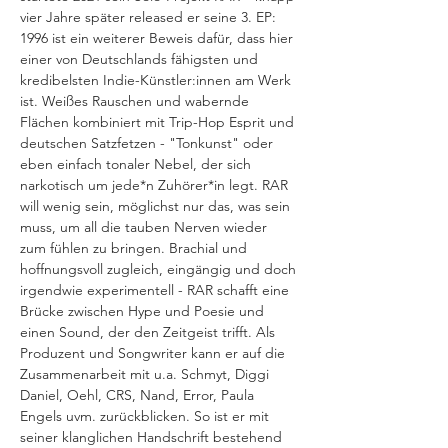
vier Jahre später released er seine 3. EP: 
1996 ist ein weiterer Beweis dafür, dass hier 
einer von Deutschlands fähigsten und 
kredibelsten Indie-Künstler:innen am Werk 
ist. Weißes Rauschen und wabernde 
Flächen kombiniert mit Trip-Hop Esprit und 
deutschen Satzfetzen - "Tonkunst" oder 
eben einfach tonaler Nebel, der sich 
narkotisch um jede*n Zuhörer*in legt. RAR 
will wenig sein, möglichst nur das, was sein 
muss, um all die tauben Nerven wieder 
zum fühlen zu bringen. Brachial und 
hoffnungsvoll zugleich, eingängig und doch 
irgendwie experimentell - RAR schafft eine 
Brücke zwischen Hype und Poesie und 
einen Sound, der den Zeitgeist trifft. Als 
Produzent und Songwriter kann er auf die 
Zusammenarbeit mit u.a. Schmyt, Diggi 
Daniel, Oehl, CRS, Nand, Error, Paula 
Engels uvm. zurückblicken. So ist er mit 
seiner klanglichen Handschrift bestehend 