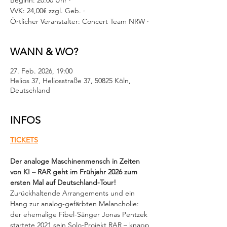
Beginn: 20:00 Uhr ·
VVK: 24,00€ zzgl. Geb. ·
Örtlicher Veranstalter: Concert Team NRW ·
WANN & WO?
27. Feb. 2026, 19:00
Helios 37, Heliosstraße 37, 50825 Köln,
Deutschland
INFOS
TICKETS
Der analoge Maschinenmensch in Zeiten 
von KI – RAR geht im Frühjahr 2026 zum 
ersten Mal auf Deutschland-Tour! 
Zurückhaltende Arrangements und ein 
Hang zur analog-gefärbten Melancholie: 
der ehemalige Fibel-Sänger Jonas Pentzek 
startete 2021 sein Solo-Projekt RAR – knapp 