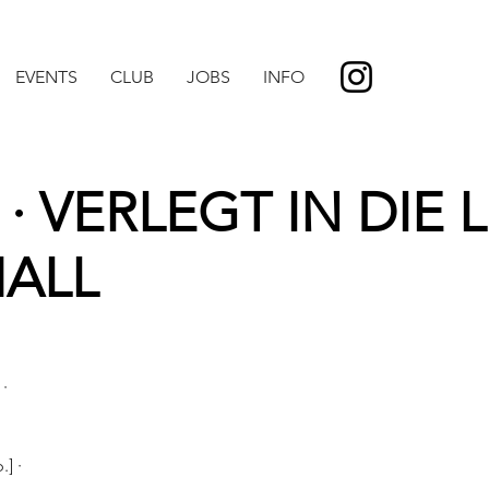
EVENTS
CLUB
JOBS
INFO
· VERLEGT IN DIE L
HALL
·
] ·