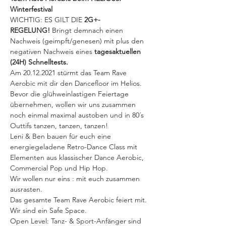
Winterfestival
WICHTIG: ES GILT DIE 
2G+-
REGELUNG! 
Bringt demnach einen 
Nachweis (geimpft/genesen) mit plus den 
negativen Nachweis eines 
tagesaktuellen 
(24H) Schnelltests.
Am 20.12.2021 stürmt das Team Rave 
Aerobic mit dir den Dancefloor im Helios.
Bevor die glühweinlastigen Feiertage 
übernehmen, wollen wir uns zusammen 
noch einmal maximal austoben und in 80´s 
Outtifs tanzen, tanzen, tanzen!
Leni & Ben bauen für euch eine 
energiegeladene Retro-Dance Class mit 
Elementen aus klassischer Dance Aerobic, 
Commercial Pop und Hip Hop.
Wir wollen nur eins : mit euch zusammen 
ausrasten.
Das gesamte Team Rave Aerobic feiert mit.
Wir sind ein Safe Space.
Open Level: Tanz- & Sport-Anfänger sind 