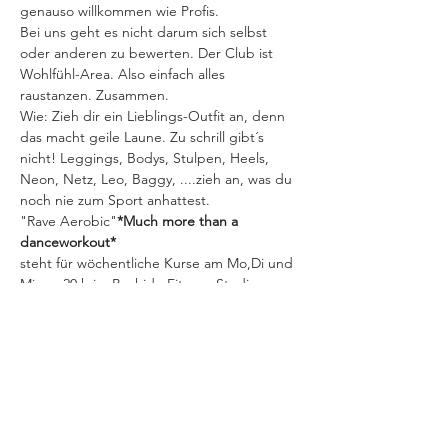
genauso willkommen wie Profis.
Bei uns geht es nicht darum sich selbst 
oder anderen zu bewerten. Der Club ist 
Wohlfühl-Area. Also einfach alles 
raustanzen. Zusammen.
Wie: Zieh dir ein Lieblings-Outfit an, denn 
das macht geile Laune. Zu schrill gibt´s 
nicht! Leggings, Bodys, Stulpen, Heels, 
Neon, Netz, Leo, Baggy, ....zieh an, was du 
noch nie zum Sport anhattest.
"Rave Aerobic"
*Much more than a 
danceworkout*
steht für wöchentliche Kurse am Mo,Di und 
Mi um 20 h im Bushido Fitness-Studio.
60 - 90 Minuten Dance Fun & Clubgefühl
Diverse Tanzklassen (Afro, Ladystyle, Vogue 
Aerobic, Commercial Pop,Queerobic, uvw.) 
mit Stretching, knackigen Workout-Flows 
und Übungen, die explizit z.B. Atmung, 
Rhythmus, Wahrnehmung, Stimme, 
Achtsamkeit und Self-Confidence 