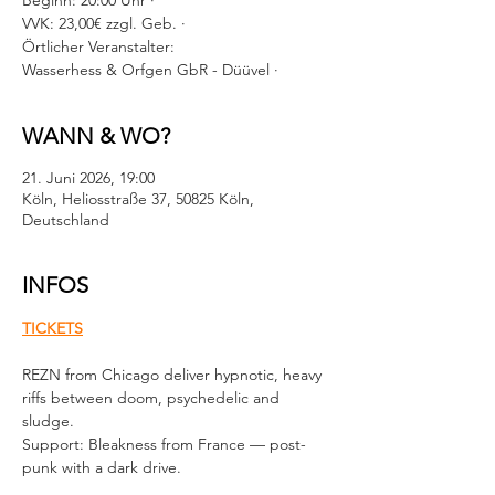
Beginn: 20:00 Uhr ·
VVK: 23,00€ zzgl. Geb. ·
Örtlicher Veranstalter:
Wasserhess & Orfgen GbR - Düüvel ·
WANN & WO?
21. Juni 2026, 19:00
Köln, Heliosstraße 37, 50825 Köln,
Deutschland
INFOS
TICKETS
REZN from Chicago deliver hypnotic, heavy 
riffs between doom, psychedelic and 
sludge. 
Support: Bleakness from France — post-
punk with a dark drive.