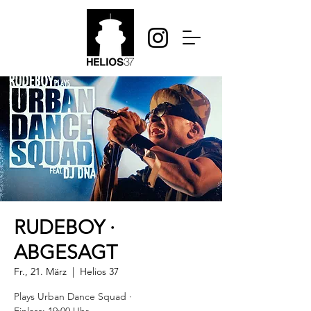
RUDEBOY ·
ABGESAGT
Fr., 21. März
  |  
Helios 37
Plays Urban Dance Squad ·