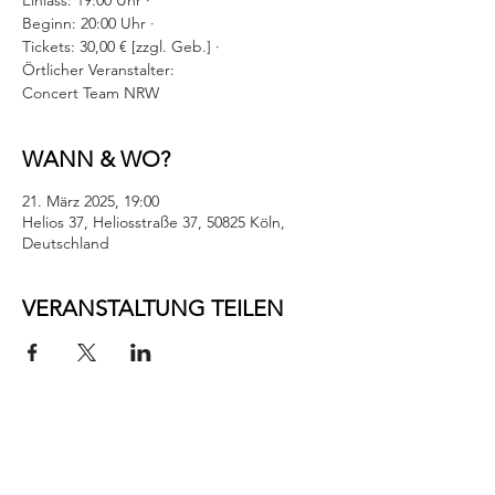
Einlass: 19:00 Uhr ·
Beginn: 20:00 Uhr ·
Tickets: 30,00 € [zzgl. Geb.] ·
Örtlicher Veranstalter:
Concert Team NRW
WANN & WO?
21. März 2025, 19:00
Helios 37, Heliosstraße 37, 50825 Köln,
Deutschland
VERANSTALTUNG TEILEN
IMPRESSUM
Helios37
Heliosstraße 35 - 39
DATENSCHUTZ
50825 Köln (Ehrenfeld)