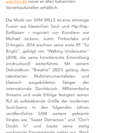
eventim.de
 sowie an allen bekannten 
Vorverkaufsstellen erhältlich.
Die Musik von SAM WILLS ist eine stimmige 
Fusion aus klassischen Soul- und Hip-Hop-
Einflüssen – inspiriert von Künstlern wie 
Michael Jackson, Justin Timberlake und 
D’Angelo. 2016 erschien seine erste EP “So 
Bright“, gefolgt von “Walking Underwater“ 
(2018), die seine künstlerische Entwicklung 
eindrucksvoll weiterführte. Mit seinem 
Debütalbum “Breathe“ (2021) gelang dem 
talentierten Multiinstrumentalisten und 
klassisch ausgebildeten Sänger der 
internationale Durchbruch. Millionenfache 
Streams und virale Erfolge festigten seinen 
Ruf als aufstrebende Größe der modernen 
Soul-Szene. In den folgenden Jahren 
veröffentlichte SAM weitere gefeierte 
Singles wie “Sweet Distraction“ und “Don’t 
Doubt It“ und baute seine stetig 
wachsende Fangemeinde weiter aus. Nach 