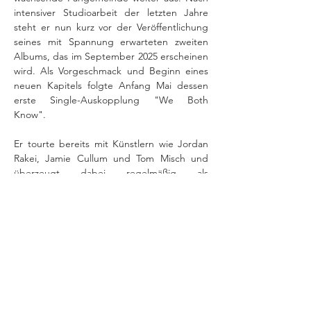
intensiver Studioarbeit der letzten Jahre 
steht er nun kurz vor der Veröffentlichung 
seines mit Spannung erwarteten zweiten 
Albums, das im September 2025 erscheinen 
wird. Als Vorgeschmack und Beginn eines 
neuen Kapitels folgte Anfang Mai dessen 
erste Single-Auskopplung "We Both 
Know".
Er tourte bereits mit Künstlern wie Jordan 
Rakei, Jamie Cullum und Tom Misch und 
überzeugt dabei regelmäßig als 
charismatischer Live-Performer mit 
besonderer Bühnenpräsenz. Auch als 
Produzent und Songwriter ist WILLS 
hochgeschätzt: So war er unter anderem an 
Jorja Smiths internationalem Hit "Where Did 
I Go?" beteiligt und wurde für seine 
Mitwirkung am Album von Lucky Daye für 
einen Grammy nominiert. In jüngerer Zeit 
begeisterte er das Publikum auf 