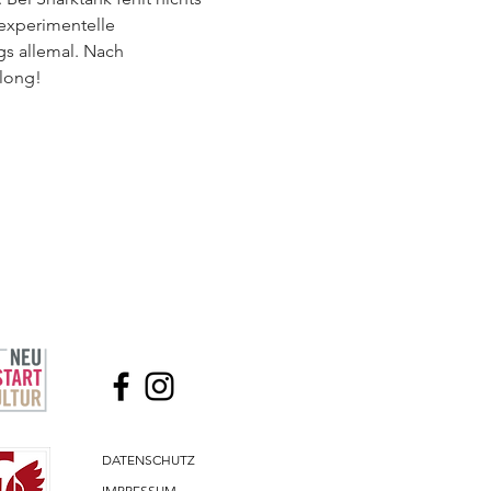
experimentelle 
gs allemal. Nach 
along!
DATENSCHUTZ
IMPRESSUM