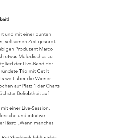
keit!
rt und mit einer bunten 
, seltsamen Zeit gesorgt.
iebigen Produzent Marco 
ch etwas Melodisches zu 
itglied der Live-Band der 
ündete Trio mit Get It 
ts weit über die Wiener 
hen auf Platz 1 der Charts 
chster Beliebtheit auf 
it einer Live-Session, 
rische und intuitive 
ler lässt: „Wenn manches 
Bei Sharktank fehlt nichts 