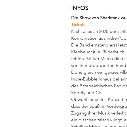
INFOS
Die Show von Sharktank wurde
Tickets
Nicht alles an 2020 war sch
Kombination aus Indie-Pop 
Die Band entstand erst let
Kleebauer (u.a. Bilderbuch
fehlen. So lud Marco die tal
von ihm produzierten Band 
Done gleich ein ganzes Albu
Indie-Bubble hinaus bekann
des österreichischen Radio
Spotify und Co.
Obwohl ihr erstes Konzert m
dass der Spaß im Vordergru
Zugang ihrer Musik verleiht
ein bisschen falsch klingt,
Schrilles Make-Up und von Ka