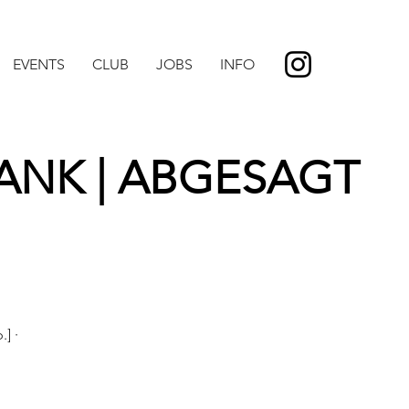
EVENTS
CLUB
JOBS
INFO
ANK | ABGESAGT
] ·