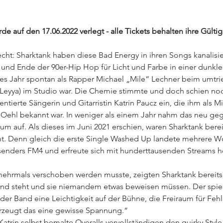
 auf den 17.06.2022 verlegt - alle Tickets behalten ihre Gültig
lecht: Sharktank haben diese Bad Energy in ihren Songs kanalisie
und Ende der 90er-Hip Hop für Licht und Farbe in einer dunklen
ztes Jahr spontan als Rapper Michael „Mile“ Lechner beim umtr
, Leyya) im Studio war. Die Chemie stimmte und doch schien no
entierte Sängerin und Gitarristin Katrin Paucz ein, die ihm als M
Oehl bekannt war. In weniger als einem Jahr nahm das neu gegr
m auf. Als dieses im Juni 2021 erschien, waren Sharktank berei
t. Denn gleich die erste Single Washed Up landete mehrere Woc
senders FM4 und erfreute sich mit hunderttausenden Streams hö
ehrmals verschoben werden musste, zeigten Sharktank bereits m
nd steht und sie niemandem etwas beweisen müssen. Der spiele
 der Band eine Leichtigkeit auf der Bühne, die Freiraum für Feh
 erzeugt das eine gewisse Spannung.“
trin selbst bemalte Overalls vervollständigen den quirky Style. 