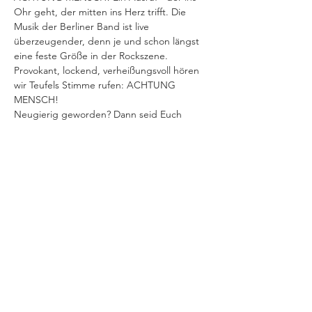
Ohr geht, der mitten ins Herz trifft. Die 
Musik der Berliner Band ist live 
überzeugender, denn je und schon längst 
eine feste Größe in der Rockszene.
Provokant, lockend, verheißungsvoll hören 
wir Teufels Stimme rufen: ACHTUNG 
MENSCH!
Neugierig geworden? Dann seid Euch 
gewiss, die Tanzwut kommt zu Dir!
VERANSTALTUNG TEILEN
IMPRESSUM
Helios37
Heliosstraße 35 - 39
DATENSCHUTZ
50825 Köln (Ehrenfeld)
E-Mail:
info@helios37.de