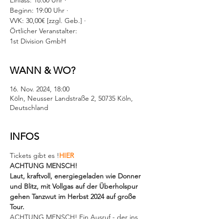
Einlass: 18:00 Uhr ·
Beginn: 19:00 Uhr ·
VVK: 30,00€ [zzgl. Geb.] ·
Örtlicher Veranstalter:
1st Division GmbH
WANN & WO?
16. Nov. 2024, 18:00
Köln, Neusser Landstraße 2, 50735 Köln,
Deutschland
INFOS
Tickets gibt es 
!
HIER
ACHTUNG MENSCH!
Laut, kraftvoll, energiegeladen wie Donner 
und Blitz, mit Vollgas auf der Überholspur 
gehen Tanzwut im Herbst 2024 auf große 
Tour.
ACHTUNG MENSCH! Ein Ausruf - der ins 