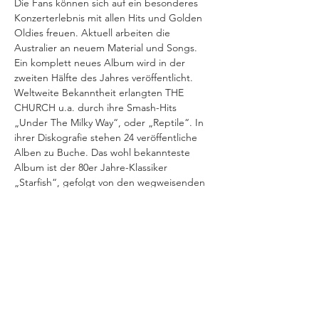
Die Fans können sich auf ein besonderes 
Konzerterlebnis mit allen Hits und Golden 
Oldies freuen. Aktuell arbeiten die 
Australier an neuem Material und Songs. 
Ein komplett neues Album wird in der 
zweiten Hälfte des Jahres veröffentlicht. 
Weltweite Bekanntheit erlangten THE 
CHURCH u.a. durch ihre Smash-Hits 
„Under The Milky Way“, oder „Reptile“. In 
ihrer Diskografie stehen 24 veröffentliche 
Alben zu Buche. Das wohl bekannteste 
Album ist der 80er Jahre-Klassiker 
„Starfish“, gefolgt von den wegweisenden 
Alben „The Blurred Crusade“ und 
„Priest=Aura“. Nach wie vor stehen THE 
CHURCH voll im Saft, haben nichts an 
Kreativität und Spielfreude eingebüßt. 2010 
wurden sie die australische (ARIA) Hall Of 
Fame aufgenommen, ihr 30-Jähriges 
Jubiläum feierten sie gebührend in der 
Sydney Opera mit großem Orchester. THE 
CHURCH sind nicht nur eine Band für 