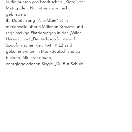
in die bunten großstädtischen „Kieze“ der 
Metropolen. Nur ist es dabei nicht 
geblieben.
Ihr Debüt-Song „Nie Allein“ zählt 
mittlerweile über 3 Millionen Streams und 
regelmäßige Platzierungen in der „Wilde 
Herzen“ und „Deutschpop“-Liste auf 
Spotify machen klar: KAFFKIEZ sind 
gekommen, um in Musikdeutschland zu 
bleiben. Mit ihrer neuen, 
energiegeladenen Single „Du Bist Schuld“ 
(VÖ: 10.09.2021) im Gepäck zeigen die 
Rosenheimer, dass sie noch nicht genug 
vom Tanz haben. Und auch das Video zum 
neuen Song greift diese Energie auf: Eine 
Sammlung aus Bildern, entstanden 
während des Live-Sommers der Band – 
ausverkaufte Shows, tanzenden Menschen, 
ausgelassenen Partys. Mittendrin fünf 
glückliche Jungs, die endlich wieder auf 
die Bühne dürfen, um endlich das zum 
Leben zu erwecken, was online seinen Lauf 