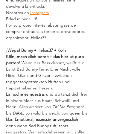
embriaguez o motivos similares, se le 
devolverá la entrada.
Nosotros en 
Instagram
Edad mínima: 18
Por su propio interés, absténgase de 
comprar entradas a terceros proveedores.
organizador: Helios37
________________
¡Wepa! Bunny • Helios37 • Köln
Köln, mach dich bereit – das hier ist puro 
perreo! 
Wenn der Bass dröhnt, weißt du: 
Es ist Bad Bunny-Time. Eine Nacht voller 
Hitze, Glanz und Glitzer – zwischen 
reggaetongetränkten Hüften und 
trapgetriebenen Herzen.
La noche es nuestra
, und du tanzt dich frei 
in einem Meer aus Beats, Schweiß und 
Neon. Alles vibriert: von 
Tití Me Preguntó
bis 
Dakiti
, von wild bis weich, von queer bis 
klar. 
Emotional, exzessiv, unvergesslich
 – 
denn wenn Bad Bunny ruft, tanzt 
reggaetón. Wer safe dabei sein will, sollte 