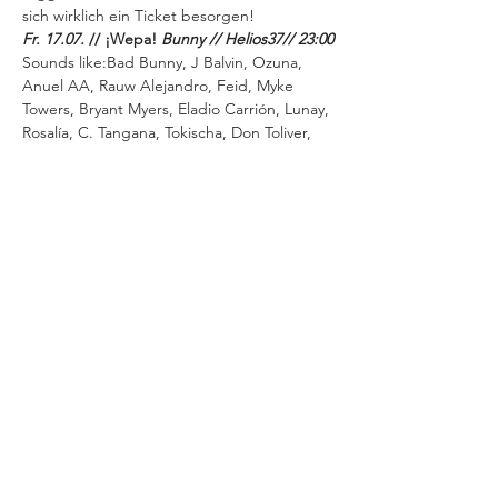
sich wirklich ein Ticket besorgen!
Fr. 17.07. 
// ¡Wepa!
 Bunny // Helios37// 23:00
Sounds like:Bad Bunny, J Balvin, Ozuna, 
Anuel AA, Rauw Alejandro, Feid, Myke 
Towers, Bryant Myers, Eladio Carrión, Lunay, 
Rosalía, C. Tangana, Tokischa, Don Toliver, 
Trueno, Villano Antillano
....
- ------------------------------------------------------
---------------------------
Disclaimer: Damit wir entspannt feiern 
können, behält sich der Club vor, am 
Einlass zu selektieren. Auch wenn es idR zu 
keinen Problemen kommt, gilt, dass das 
Ticket kein Garant für den Einlass ist. 
Solltest du wegen Trunkenheit oder 
ähnlichen Gründen nicht reinkommen, wird 
dir dein Ticket erstattet.
Wir bei 
Instagram
Minimum age: 18
Bitte seht in eurem eigenen Interesse 
davon ab, Tickets bei Drittanbieter zu 