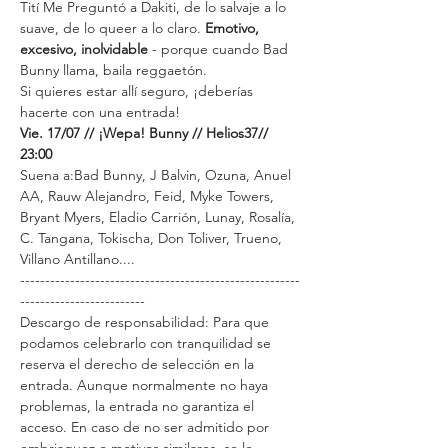
Tití Me Preguntó a Dakiti, de lo salvaje a lo 
suave, de lo queer a lo claro. 
Emotivo, 
excesivo, inolvidable
 - porque cuando Bad 
Bunny llama, baila reggaetón.
Si quieres estar allí seguro, ¡deberías 
hacerte con una entrada!
Vie. 17/07 // ¡Wepa! Bunny // Helios37// 
23:00
Suena a:Bad Bunny, J Balvin, Ozuna, Anuel 
AA, Rauw Alejandro, Feid, Myke Towers, 
Bryant Myers, Eladio Carrión, Lunay, Rosalía, 
C. Tangana, Tokischa, Don Toliver, Trueno, 
Villano Antillano....
--------------------------------------------------------
-------------------------
Descargo de responsabilidad: Para que 
podamos celebrarlo con tranquilidad se 
reserva el derecho de selección en la 
entrada. Aunque normalmente no haya 
problemas, la entrada no garantiza el 
acceso. En caso de no ser admitido por 