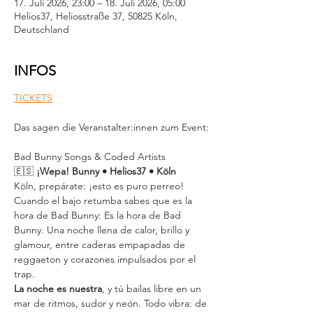
17. Juli 2026, 23:00 – 18. Juli 2026, 05:00
Helios37, Heliosstraße 37, 50825 Köln,
Deutschland
INFOS
TICKETS
Das sagen die Veranstalter:innen zum Event:
Bad Bunny Songs & Coded Artists
🇪🇸
 ¡Wepa! Bunny • Helios37 • Köln
Köln, prepárate: ¡esto es puro perreo! 
Cuando el bajo retumba sabes que es la 
hora de Bad Bunny: Es la hora de Bad 
Bunny. Una noche llena de calor, brillo y 
glamour, entre caderas empapadas de 
reggaeton y corazones impulsados por el 
trap.
La noche es nuestra
, y tú bailas libre en un 
mar de ritmos, sudor y neón. Todo vibra: de 