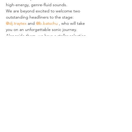
high-energy, genre-fluid sounds.
We are beyond excited to welcome two 
outstanding headliners to the stage: 
@dj.traytex
 and 
@b.batschu
 , who will take 
you on an unforgettable sonic journey. 
Alongside them, we have a stellar selection 
of artists from our community, bringing 
their unique flavors to the night: 
@_alleira
 , 
@resolver.sound
 , and 
@dj.pitstop
 Expect a 
mix of speedhouse, trance, and groovy 
beats to keep you dancing all night long!
Join us as we take over HELIOS37 once 
again and make this night one for the 
books.
VERANSTALTUNG TEILEN