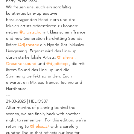
Party im Helios37.
Wir freuen uns, euch ein sorgfältig 
kuratiertes Line-up aus zwei 
herausragenden Headlinern und drei 
lokalen artists präsentieren zu können: 
neben 
@b.batschu
 mit klassischem Trance 
und new Generation hardhitting Sounds 
liefert 
@dj.traytex
 ein Hybrid-Set inklusive 
Livegesang. Ergänzt wird das Line-up 
durch starke lokale Artists: 
@_alleira
 , 
@resolver.sound
 und 
@dj.pitstop
 , die mit 
ihrem Sound das Line-up und die 
Stimmung perfekt abrunden. Euch 
erwartet ein Mix aus Trance, Techno und 
Hardhouse.
---
21-03-2025 | HELIOS37
After months of planning behind the 
scenes, we are finally back with another 
night to remember! For this edition, we’re 
returning to 
@helios.37
 with a carefully 
curated lineup that reflects our love for 