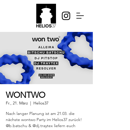
WONTWO
Fr., 21. März
  |  
Helios37
Nach langer Planung ist am 21.03. die
nächste wontwo Party im Helios37 zurück!
@b.batschu & @dj.traytex liefern euch