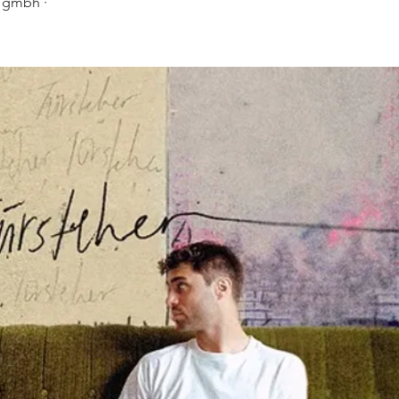
n gmbh ·