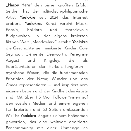
„Harpy Hare“
 den bisher größten Erfolg. 
Seither hat der isländisch-philippinische 
Artist 
Yaelokre
 seit 2024 das Internet 
erobert. 
Yaelokres
 Kunst vereint Musik, 
Poesie, Folklore und fantasievolle 
Bildgewalten. In der eigens kreierten 
fiktiven Welt „Meadowlark“ erzählt 
Yaelokre
die Geschichte vier maskierter Kinder: Cole 
Seymour, Clémente Dearworth, Peregrine 
August und Kingsley, die als 
Repräsentatoren der Harkers fungieren – 
mythische Wesen, die die fundamentalen 
Prinzipien der Natur, Wunder und des 
Chaos repräsentieren – und inspiriert vom 
eigenen Leben und der Kindheit des Artists 
sind. Mit über 1,5 Mio. Follower*innen auf 
den sozialen Medien und einem eigenen 
Fan-kreierten und 50 Seiten umfassenden 
Wiki ist 
Yaelokre
 längst zu einem Phänomen 
geworden, das eine weltweit dedizierte 
Fancommunity mit einer Unmenge an 