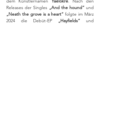
dem Künstlernamen 
Yaelokre
. Nach den 
Releases der Singles
 „And the hound“ 
und
„Neath the grove is a heart“
 folgte im März 
2024 die Debüt-EP
 „Hayfields“ 
und 
bündelte alle bisher veröffentlichten Singles 
des Artists. 
„Harpy Hare“ 
ging im Sommer 
2024 auf TikTok viral, machte den Artist 
global bekannt und kam an die Spitze von 
Spotifys Global Viral Songs Chart sowie in 
die TikTok Billboard Top 50. Ende 2024 
folgte die EP
 „Songs of Origin“ 
mit den 
Tracks 
„My farewells to the fields“
und 
„Bird 
cage blue and yellow“
. 2025 meldete sich 
Yaelokre
 mit 
„Kid & Leveret”
 und 
„Cole’s 
Response”
 zurück und baute den Sound 
um eine theatralische Ebene aus, die mit 
narrativen Elementen gleichermaßen 
verzaubernd und mitreißend anklingt und 
die fantastische Geschichte von 
„Meadowlark“ weiter erzählt.