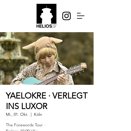
YAELOKRE · VERLEGT
INS LUXOR
Mi., 01. Okt.
  |  
Köln
The Forewords Tour ·