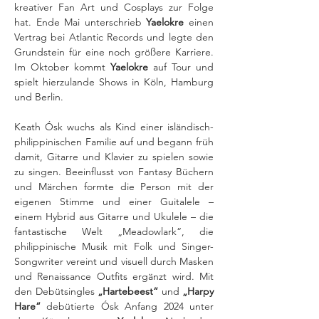
kreativer Fan Art und Cosplays zur Folge 
hat. Ende Mai unterschrieb 
Yaelokre
 einen 
Vertrag bei Atlantic Records und legte den 
Grundstein für eine noch größere Karriere. 
Im Oktober kommt 
Yaelokre
 auf Tour und 
spielt hierzulande Shows in Köln, Hamburg 
und Berlin.
Keath Ósk wuchs als Kind einer isländisch-
philippinischen Familie auf und begann früh 
damit, Gitarre und Klavier zu spielen sowie 
zu singen. Beeinflusst von Fantasy Büchern 
und Märchen formte die Person mit der 
eigenen Stimme und einer Guitalele – 
einem Hybrid aus Gitarre und Ukulele – die 
fantastische Welt „Meadowlark“, die 
philippinische Musik mit Folk und Singer-
Songwriter vereint und visuell durch Masken 
und Renaissance Outfits ergänzt wird. Mit 
den Debütsingles 
„Hartebeest“ 
und
 „Harpy 
Hare“
 debütierte Ósk Anfang 2024 unter 